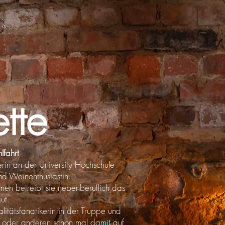
tte
lfahrt
rin an der University Hochschule
d Weinenthusiastin.
men betreibt sie nebenberuflich das
ut.
alitätsfanatikerin in der Truppe und
n oder anderen schon mal damit auf