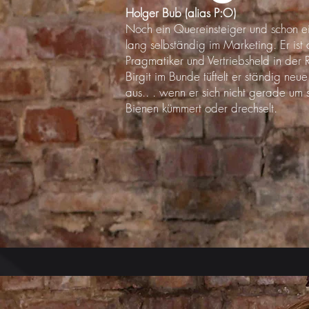
Holger Bub (alias P:O)
Noch ein Quereinsteiger und schon e
lang selbständig im Marketing. Er ist 
Pragmatiker und Vertriebsheld in der 
Birgit im Bunde tüftelt er ständig neu
aus.. . wenn er sich nicht gerade um 
Bienen kümmert oder drechselt.