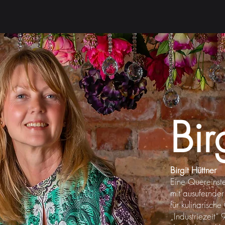
Bir
Birgit Hüttner
Eine Quereinste
mit ausufernde
für kulinarisch
„Industriezeit“