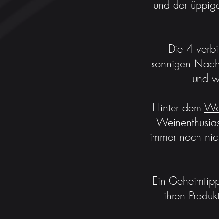
und der üppige
Die 4 verbind
sonnigen Nachm
und wa
Hinter dem
Wei
Weinenthusias
immer noch nich
Ein Geheimtipp
ihren Produk