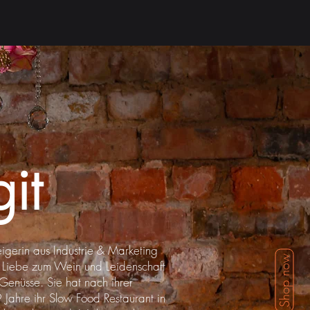
git
igerin aus Industrie & Marketing
Shop now
r Liebe zum Wein und Leidenschaft
e Genüsse. Sie hat nach ihrer
 9 Jahre ihr Slow Food Restaurant in