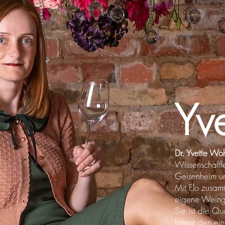
Yve
Dr. Yvette Woh
Wissenschaftle
Geisenheim un
Mit Flo zusam
eigene Weing
Sie ist die Qu
bringt den ei