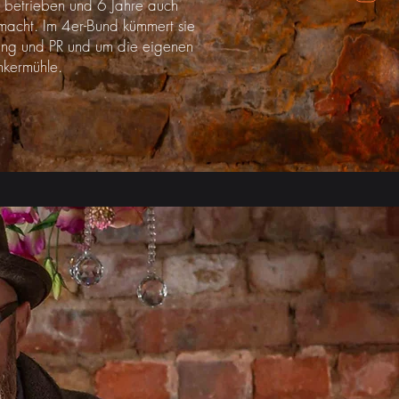
 betrieben und 6 Jahre auch
macht. Im 4er-Bund kümmert sie
ing und PR und um die eigenen
nkermühle.