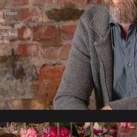
in Leben
der
Runde. Mit
e Sachen
seine