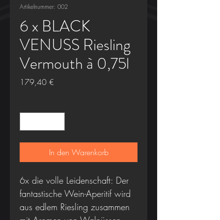
Artikelnummer: 002
6 x BLACK
VENUSS Riesling
Vermouth à 0,75l
Preis
179,40 €
Anzahl
*
In den Warenkorb
6x die volle Leidenschaft: Der
fantastische Wein-Aperitif wird
aus edlem Riesling zusammen