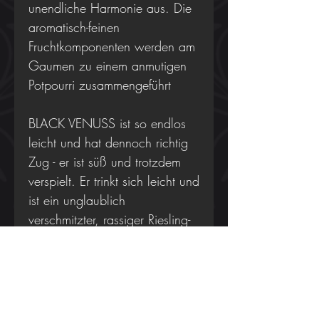
unendliche Harmonie aus. Die
aromatisch-feinen
Fruchtkomponenten werden am
Gaumen zu einem anmutigen
Potpourri zusammengeführt
BLACK VENUSS ist so endlos
leicht und hat dennoch richtig
Zug - er ist süß und trotzdem
verspielt. Er trinkt sich leicht und
ist ein unglaublich
verschmitzter, rassiger Riesling-
Aperitif mit toller Säure und
unendlicher Länge. Ein Genus
für den besonderen Anlass.
Eine Primaballerina in absoluter
Vollkommenheit.