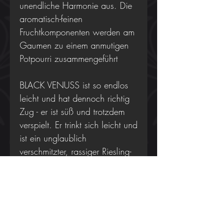
unendliche Harmonie aus. Die
aromatisch-feinen
Fruchtkomponenten werden am
Gaumen zu einem anmutigen
Potpourri zusammengeführt
BLACK VENUSS ist so endlos
leicht und hat dennoch richtig
Zug - er ist süß und trotzdem
verspielt. Er trinkt sich leicht und
ist ein unglaublich
verschmitzter, rassiger Riesling-
Aperitif mit toller Säure und
unendlicher Länge. Ein Genus
für den besonderen Anlass.
Eine Primaballerina in absoluter
Vollkommenheit.