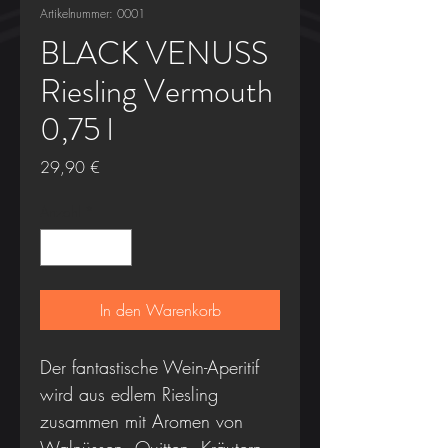
Artikelnummer: 0001
BLACK VENUSS
Riesling Vermouth
0,75 l
Preis
29,90 €
Anzahl
*
In den Warenkorb
Der fantastische Wein-Aperitif
wird aus edlem Riesling
zusammen mit Aromen von